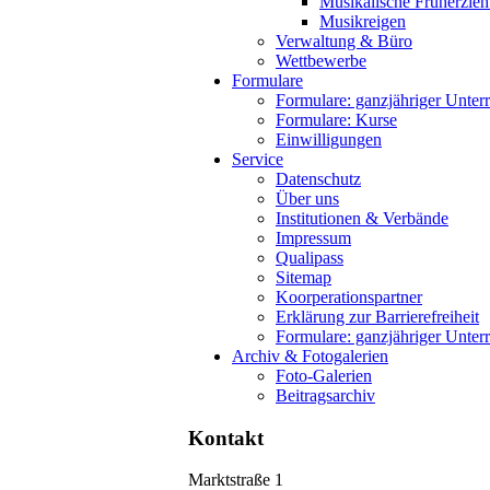
Musikalische Früherzie
Musikreigen
Verwaltung & Büro
Wettbewerbe
Formulare
Formulare: ganzjähriger Unterr
Formulare: Kurse
Einwilligungen
Service
Datenschutz
Über uns
Institutionen & Verbände
Impressum
Qualipass
Sitemap
Koorperationspartner
Erklärung zur Barrierefreiheit
Formulare: ganzjähriger Unterr
Archiv & Fotogalerien
Foto-Galerien
Beitragsarchiv
Kontakt
Marktstraße 1