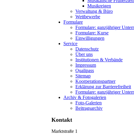
Musikalische Früherzie
Musikreigen
Verwaltung & Büro
Wettbewerbe
Formulare
Formulare: ganzjähriger Unterr
Formulare: Kurse
Einwilligungen
Service
Datenschutz
Über uns
Institutionen & Verbände
Impressum
Qualipass
Sitemap
Koorperationspartner
Erklärung zur Barrierefreiheit
Formulare: ganzjähriger Unterr
Archiv & Fotogalerien
Foto-Galerien
Beitragsarchiv
Kontakt
Marktstraße 1